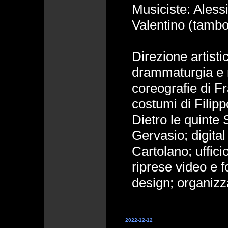
Musiciste: Alessi
Valentino (tambo
Direzione artist
drammaturgia e r
coreografie di 
costumi di Filipp
Dietro le quinte S
Gervasio; digita
Cartolano; uffic
riprese video e f
design; organiz
2022-12-12