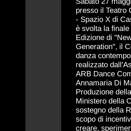
Sabato 27 maggi
presso il Teatro 
- Spazio X di Cas
è svolta la finale
Edizione di "Ne
Generation", il C
danza contempor
realizzato dall'
ARB Dance Compa
Annamaria Di Ma
Produzione della
Ministero della Cu
sostegno della 
scopo di incenti
creare, sperimen