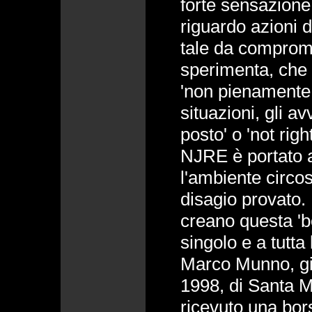
forte sensazione
riguardo azioni 
tale da comprome
sperimenta, che
'non pienamente 
situazioni, gli 
posto' o 'not righ
NJRE è portato a
l'ambiente circos
disagio provato. 
creano questa 'bo
singolo e a tutta
Marco Munno, gi
1998, di Santa 
ricevuto una bors