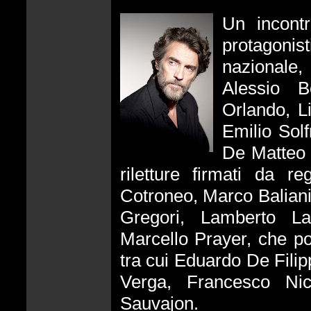
Un incontr
protagonis
nazionale,
Alessio B
Orlando, L
Emilio Solf
De Matteo 
riletture firmati da r
Cotroneo, Marco Baliani
Gregori, Lamberto La
Marcello Prayer, che por
tra cui Eduardo De Fili
Verga, Francesco Ni
Sauvajon.