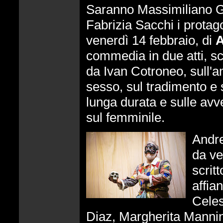
Saranno Massimiliano G
Fabrizia Sacchi i protago
venerdì 14 febbraio, di
A
commedia in due atti, scr
da Ivan Cotroneo, sull'a
sesso, sul tradimento e s
lunga durata e sulle avv
sul femminile.
Andre
da ve
scrit
affia
Cele
Diaz, Margherita Manni